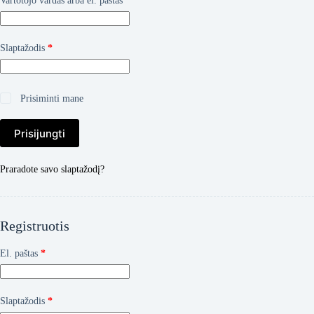
Vartotojo vardas arba el. paštas
*
Privalomas
Slaptažodis
*
Prisiminti mane
Prisijungti
Praradote savo slaptažodį?
Registruotis
Privalomas
El. paštas
*
Privalomas
Slaptažodis
*