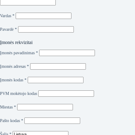
Vardas
*
Pavardė
*
Įmonės rekvizitai
Įmonės pavadinimas
*
Įmonės adresas
*
Įmonės kodas
*
PVM mokėtojo kodas
Miestas
*
Pašto kodas
*
Šalis
*