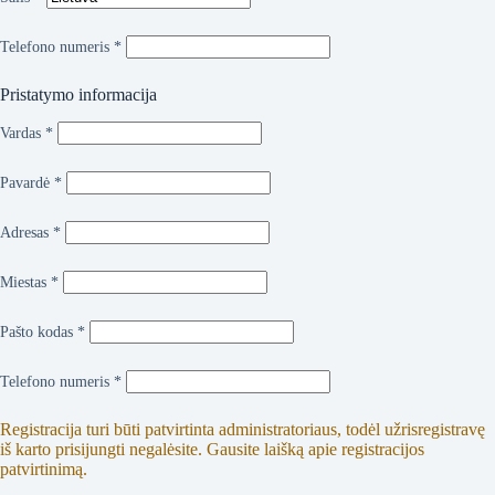
Telefono numeris
*
Pristatymo informacija
Vardas
*
Pavardė
*
Adresas
*
Miestas
*
Pašto kodas
*
Telefono numeris
*
Registracija turi būti patvirtinta administratoriaus, todėl užrisregistravę
iš karto prisijungti negalėsite. Gausite laišką apie registracijos
patvirtinimą.