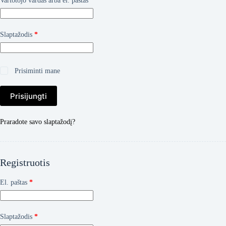
Vartotojo vardas arba el. paštas
*
Privalomas
Slaptažodis
*
Prisiminti mane
Prisijungti
Praradote savo slaptažodį?
Registruotis
Privalomas
El. paštas
*
Privalomas
Slaptažodis
*