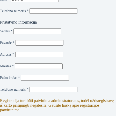
Telefono numeris
*
Pristatymo informacija
Vardas
*
Pavardė
*
Adresas
*
Miestas
*
Pašto kodas
*
Telefono numeris
*
Registracija turi būti patvirtinta administratoriaus, todėl užrisregistravę
iš karto prisijungti negalėsite. Gausite laišką apie registracijos
patvirtinimą.