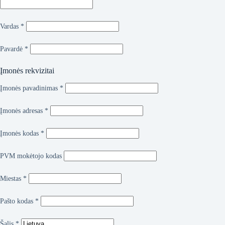
Vardas
*
Pavardė
*
Įmonės rekvizitai
Įmonės pavadinimas
*
Įmonės adresas
*
Įmonės kodas
*
PVM mokėtojo kodas
Miestas
*
Pašto kodas
*
Šalis
*