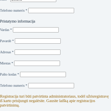
Telefono numeris
*
Pristatymo informacija
Vardas
*
Pavardė
*
Adresas
*
Miestas
*
Pašto kodas
*
Telefono numeris
*
Registracija turi būti patvirtinta administratoriaus, todėl užrisregistravę
iš karto prisijungti negalėsite. Gausite laišką apie registracijos
patvirtinimą.