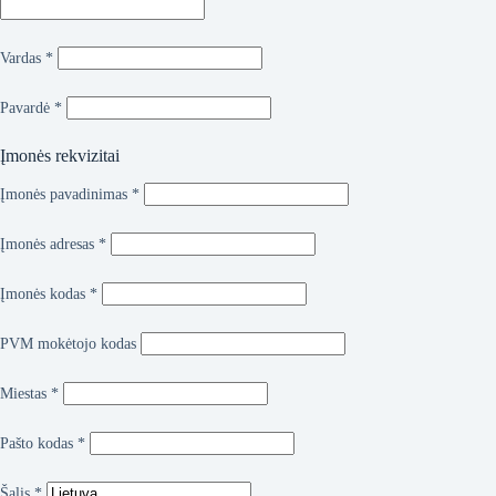
Vardas
*
Pavardė
*
Įmonės rekvizitai
Įmonės pavadinimas
*
Įmonės adresas
*
Įmonės kodas
*
PVM mokėtojo kodas
Miestas
*
Pašto kodas
*
Šalis
*