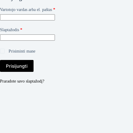
Privalomas
Vartotojo vardas arba el. paštas
*
Privalomas
Slaptažodis
*
Prisiminti mane
Prisijungti
Praradote savo slaptažodį?