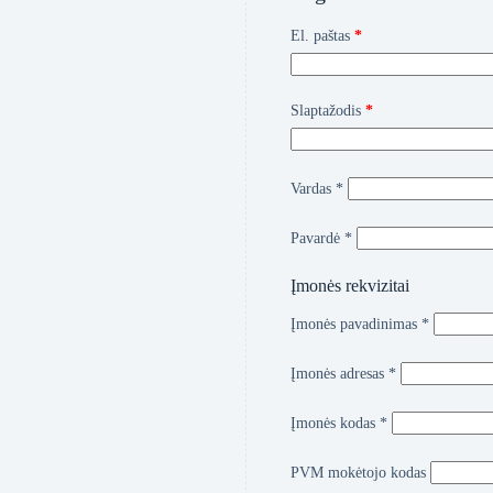
Privalomas
El. paštas
*
Privalomas
Slaptažodis
*
Vardas
*
Pavardė
*
Įmonės rekvizitai
Įmonės pavadinimas
*
Įmonės adresas
*
Įmonės kodas
*
PVM mokėtojo kodas