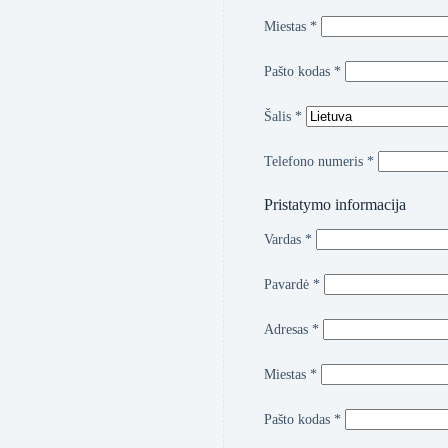
Miestas
*
Pašto kodas
*
Šalis
*
Telefono numeris
*
Pristatymo informacija
Vardas
*
Pavardė
*
Adresas
*
Miestas
*
Pašto kodas
*