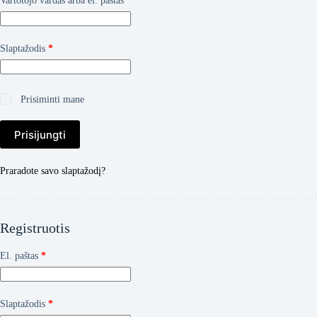
Vartotojo vardas arba el. paštas
*
Privalomas
Slaptažodis
*
Prisiminti mane
Prisijungti
Praradote savo slaptažodį?
Registruotis
Privalomas
El. paštas
*
Privalomas
Slaptažodis
*