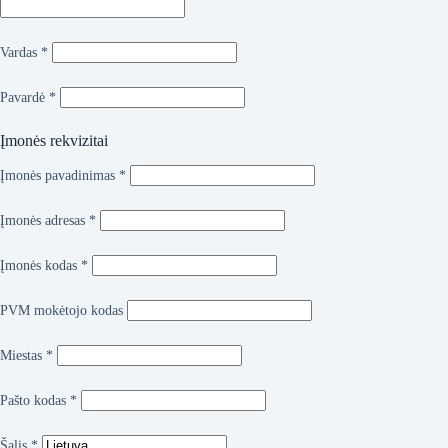
Vardas
*
Pavardė
*
Įmonės rekvizitai
Įmonės pavadinimas
*
Įmonės adresas
*
Įmonės kodas
*
PVM mokėtojo kodas
Miestas
*
Pašto kodas
*
Šalis
*