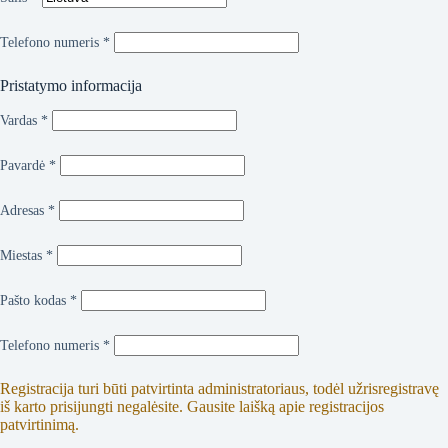
Telefono numeris
*
Pristatymo informacija
Vardas
*
Pavardė
*
Adresas
*
Miestas
*
Pašto kodas
*
Telefono numeris
*
Registracija turi būti patvirtinta administratoriaus, todėl užrisregistravę
iš karto prisijungti negalėsite. Gausite laišką apie registracijos
patvirtinimą.