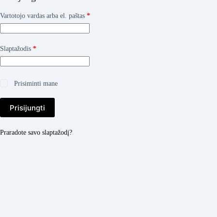
Privalomas
Vartotojo vardas arba el. paštas
*
Privalomas
Slaptažodis
*
Prisiminti mane
Prisijungti
Praradote savo slaptažodį?