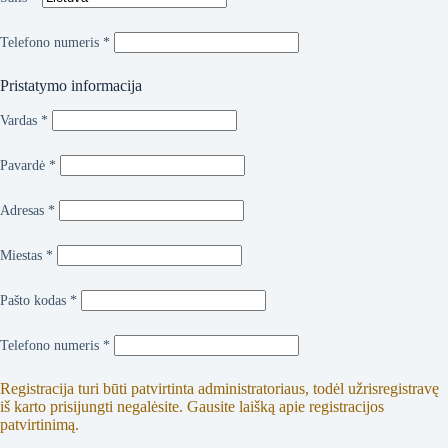
Telefono numeris
*
Pristatymo informacija
Vardas
*
Pavardė
*
Adresas
*
Miestas
*
Pašto kodas
*
Telefono numeris
*
Registracija turi būti patvirtinta administratoriaus, todėl užrisregistravę
iš karto prisijungti negalėsite. Gausite laišką apie registracijos
patvirtinimą.