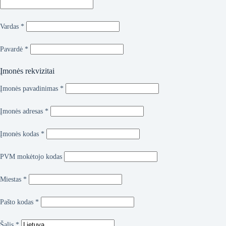
Vardas
*
Pavardė
*
Įmonės rekvizitai
Įmonės pavadinimas
*
Įmonės adresas
*
Įmonės kodas
*
PVM mokėtojo kodas
Miestas
*
Pašto kodas
*
Šalis
*