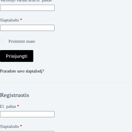
Vartotojo vardas arba el. paštas
*
Privalomas
Slaptažodis
*
Prisiminti mane
Prisijungti
Praradote savo slaptažodį?
Registruotis
Privalomas
El. paštas
*
Privalomas
Slaptažodis
*