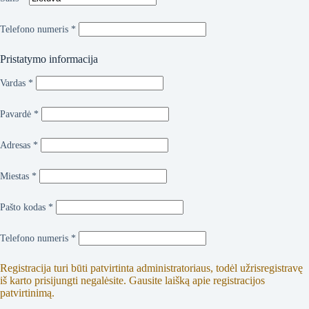
Telefono numeris
*
Pristatymo informacija
Vardas
*
Pavardė
*
Adresas
*
Miestas
*
Pašto kodas
*
Telefono numeris
*
Registracija turi būti patvirtinta administratoriaus, todėl užrisregistravę
iš karto prisijungti negalėsite. Gausite laišką apie registracijos
patvirtinimą.