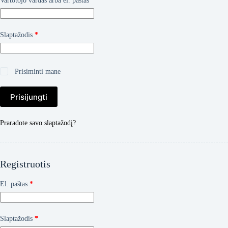
Vartotojo vardas arba el. paštas
*
Privalomas
Slaptažodis
*
Prisiminti mane
Prisijungti
Praradote savo slaptažodį?
Registruotis
Privalomas
El. paštas
*
Privalomas
Slaptažodis
*