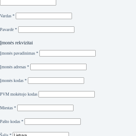
Vardas
*
Pavardė
*
Įmonės rekvizitai
Įmonės pavadinimas
*
Įmonės adresas
*
Įmonės kodas
*
PVM mokėtojo kodas
Miestas
*
Pašto kodas
*
Šalis
*