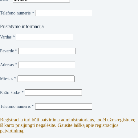
Telefono numeris
*
Pristatymo informacija
Vardas
*
Pavardė
*
Adresas
*
Miestas
*
Pašto kodas
*
Telefono numeris
*
Registracija turi būti patvirtinta administratoriaus, todėl užrisregistravę
iš karto prisijungti negalėsite. Gausite laišką apie registracijos
patvirtinimą.