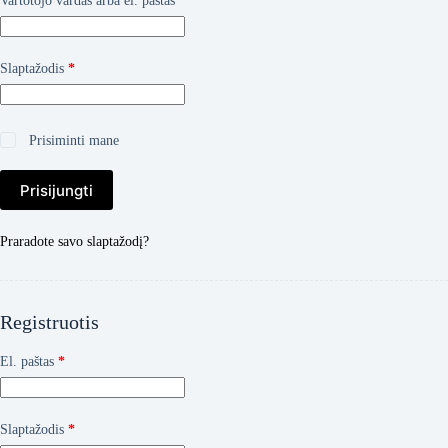
Vartotojo vardas arba el. paštas
*
Privalomas
Slaptažodis
*
Prisiminti mane
Prisijungti
Praradote savo slaptažodį?
Registruotis
Privalomas
El. paštas
*
Privalomas
Slaptažodis
*