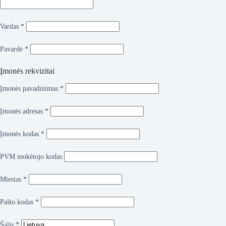
Vardas
*
Pavardė
*
Įmonės rekvizitai
Įmonės pavadinimas
*
Įmonės adresas
*
Įmonės kodas
*
PVM mokėtojo kodas
Miestas
*
Pašto kodas
*
Šalis
*