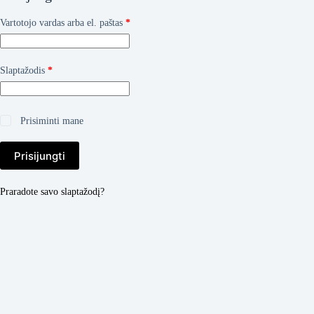
Privalomas
Vartotojo vardas arba el. paštas
*
Privalomas
Slaptažodis
*
Prisiminti mane
Prisijungti
Praradote savo slaptažodį?