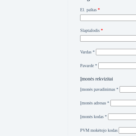
Privalomas
El. paštas
*
Privalomas
Slaptažodis
*
Vardas
*
Pavardė
*
Įmonės rekvizitai
Įmonės pavadinimas
*
Įmonės adresas
*
Įmonės kodas
*
PVM mokėtojo kodas