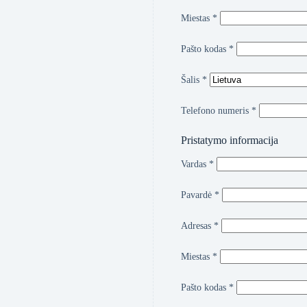
Miestas
*
Pašto kodas
*
Šalis
*
Telefono numeris
*
Pristatymo informacija
Vardas
*
Pavardė
*
Adresas
*
Miestas
*
Pašto kodas
*