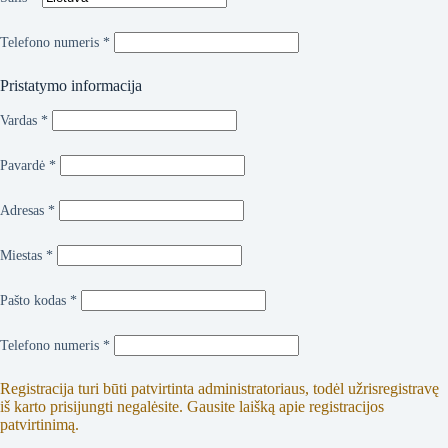
Telefono numeris
*
Pristatymo informacija
Vardas
*
Pavardė
*
Adresas
*
Miestas
*
Pašto kodas
*
Telefono numeris
*
Registracija turi būti patvirtinta administratoriaus, todėl užrisregistravę
iš karto prisijungti negalėsite. Gausite laišką apie registracijos
patvirtinimą.