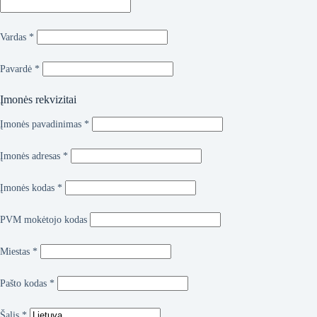
Vardas
*
Pavardė
*
Įmonės rekvizitai
Įmonės pavadinimas
*
Įmonės adresas
*
Įmonės kodas
*
PVM mokėtojo kodas
Miestas
*
Pašto kodas
*
Šalis
*