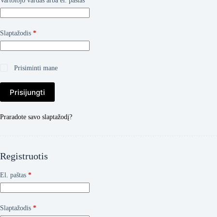
Vartotojo vardas arba el. paštas
*
Privalomas
Slaptažodis
*
Prisiminti mane
Prisijungti
Praradote savo slaptažodį?
Registruotis
Privalomas
El. paštas
*
Privalomas
Slaptažodis
*